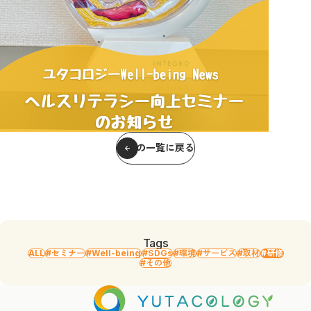
記事の一覧に戻る
Tags
ALL
#セミナー
#Well-being
#SDGs
#環境
#サービス
#取材
#研修
#その他