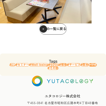
記事の一覧に戻る
Tags
ALL
#セミナー
#Well-being
#SDGs
#環境
#サービス
#取材
#研修
#その他
ユタコロジー株式会社
〒466-0841 名古屋市昭和区広路本町4丁目48番地