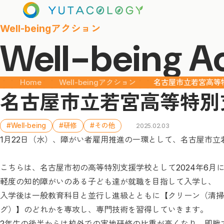
Well-beingアクション
Well-being A
Home
Well-beingアクション
名古屋市立若宮高等
名古屋市立若宮高等特別
#Well-being
#研修
#その他
2025.02.03
1月22日（水）、障がい者雇用推進の一環として、名古屋市
こちらは、名古屋市初の高等特別支援学校として2024年6月
軽度の知的障がいのある子ども達が就職を目指して入学し、
入学後は一般教育科目と並行し進級とともに【クリーン（清掃
グ）】のどれかを専攻し、専門技術を習得していきます。
2年生の後半からは校外での実地研修の比重が高くなり、即戦