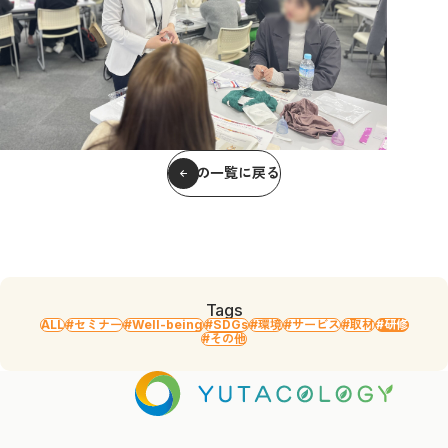
記事の一覧に戻る
Tags
ALL
#セミナー
#Well-being
#SDGs
#環境
#サービス
#取材
#研修
#その他