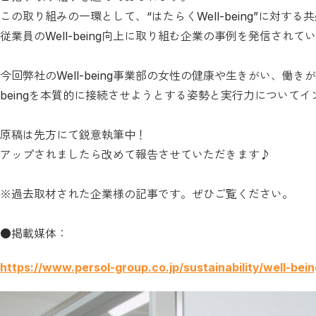
この取り組みの一環として、“はたらくWell-being”に対す
従業員のWell-being向上に取り組む企業の事例を発信されて
今回弊社のWell-being事業部の女性の健康や生きがい、働
beingを本質的に接続させようとする姿勢と実行力について
原稿は先方にて鋭意執筆中！
アップされましたら改めて報告させていただきます♪
※過去取材された企業様の記事です。ぜひご覧ください。
●掲載媒体：
https://www.persol-group.co.jp/sustainability/well-bei