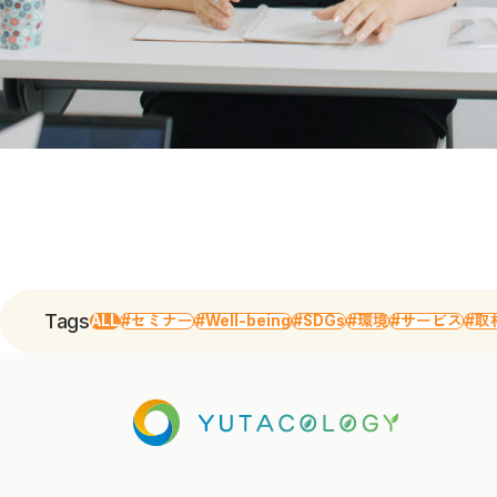
Tags
ALL
#セミナー
#Well-being
#SDGs
#環境
#サービス
#取