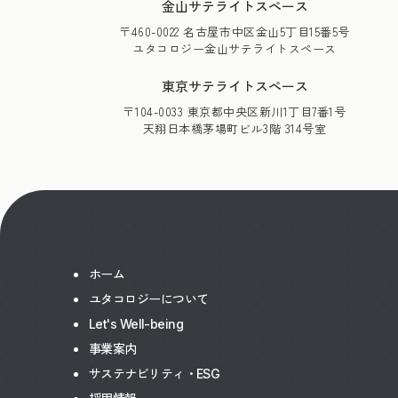
金山サテライトスペース
〒460-0022 名古屋市中区金山5丁目15番5号
ユタコロジー金山サテライトスペース
東京サテライトスペース
〒104-0033 東京都中央区新川1丁目7番1号
天翔日本橋茅場町ビル3階 314号室
ホーム
ユタコロジーについて
Let's Well-being
事業案内
サステナビリティ・ESG