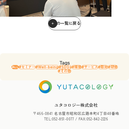
記事の一覧に戻る
Tags
ALL
#セミナー
#Well-being
#SDGs
#環境
#サービス
#取材
#研修
#その他
ユタコロジー株式会社
〒466-0841 名古屋市昭和区広路本町4丁目48番地
TEL:052-851-0077 / FAX:052-842-2226